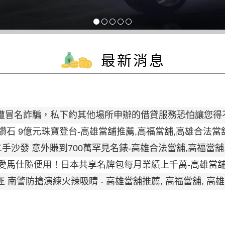
最新消息
遭冒名詐騙，私下約其他場所申辦的借貸服務恐怕讓您得不償
s頌讚鑽石 9億元珠寶登台-高雄當舖推薦,高福當舖,高雄合法當
二手沙發 意外賺到700萬罕見名錶-高雄合法當舖,高福當
、愛馬仕隨便用！日本共享名牌包每月業績上千萬-高雄當
 南警防搶演練火辣吸睛 - 高雄當舖推薦, 高福當舖, 高