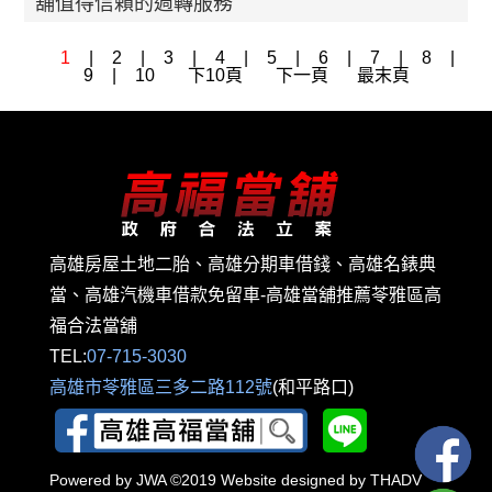
舖值得信賴的週轉服務
1
|
2
|
3
|
4
|
5
|
6
|
7
|
8
|
9
|
10
下10頁
下一頁
最末頁
高雄房屋土地二胎、高雄分期車借錢、高雄名錶典
當、高雄汽機車借款免留車-高雄當舖推薦苓雅區高
福合法當舖
TEL:
07-715-3030
高雄市苓雅區三多二路112號
(和平路口)
Powered by
JWA
©2019 Website designed by
THADV