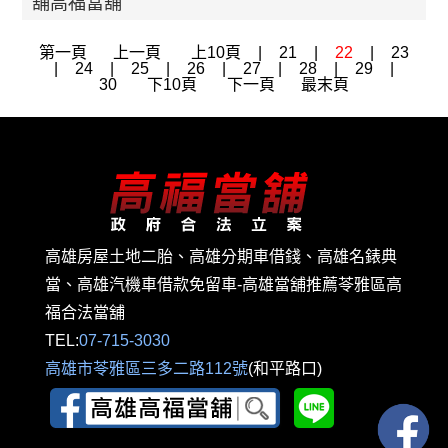
舖高福當舖
第一頁
上一頁
上10頁
|
21
|
22
|
23
|
24
|
25
|
26
|
27
|
28
|
29
|
30
下10頁
下一頁
最末頁
高雄房屋土地二胎、高雄分期車借錢、高雄名錶典
當、高雄汽機車借款免留車-高雄當舖推薦苓雅區高
福合法當舖
TEL:
07-715-3030
高雄市苓雅區三多二路112號
(和平路口)