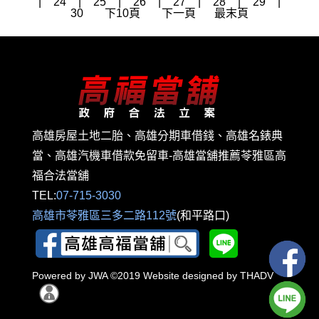
|
24
|
25
|
26
|
27
|
28
|
29
|
30
下10頁
下一頁
最末頁
高雄房屋土地二胎、高雄分期車借錢、高雄名錶典
當、高雄汽機車借款免留車-高雄當舖推薦苓雅區高
福合法當舖
TEL:
07-715-3030
高雄市苓雅區三多二路112號
(和平路口)
Powered by
JWA
©2019 Website designed by
THADV