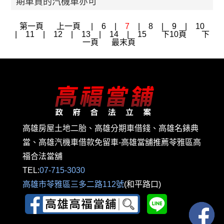
期車貸的汽機車亦可
第一頁
上一頁
|
6
|
7
|
8
|
9
|
10
|
11
|
12
|
13
|
14
|
15
下10頁
下
一頁
最末頁
高雄房屋土地二胎、高雄分期車借錢、高雄名錶典
當、高雄汽機車借款免留車-高雄當舖推薦苓雅區高
福合法當舖
TEL:
07-715-3030
高雄市苓雅區三多二路112號
(和平路口)