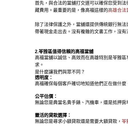
首先，與合法的當舖打交道可以確保您受到法
藏費用。最重要的是，像高福這樣的
高雄合法
除了法律保護之外，當舖還提供傳統銀行無法
帶著現金走出去。沒有複雜的文書工作，沒有
2.苓雅區值得信賴的高福當舖
高福當舖以誠信、高效而在高雄特別是苓雅區
求。
是什麼讓我們與眾不同？
透明度：
高福確保每個客戶確切地知道他們正在做什麼
公平估價：
無論您是典當名貴手錶、汽機車，還是抵押房
靈活的貸款選擇：
無論您是尋求小額貸款還是需要大額貸款，
苓