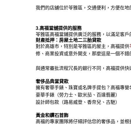
我們的店舖位於苓雅區，交通便利，方便在地
3.高福當舖提供的服務
苓雅區高福當鋪提供廣泛的服務，以滿足客戶
財產抵押：房屋土地二三胎貸款
對於高雄市，特別是苓雅區的屋主，高福提供
修、商業投資或意外開支，那麼這是一個不錯
與通常審批流程冗長的銀行不同，高福提供快
奢侈品典當貸款
擁有奢華手錶、珠寶或名牌手提包？高福專營
豪華手錶（勞力士、歐米茄、百達翡麗）
設計師包款（路易威登、香奈兒、古馳）
黃金和鑽石首飾
高福的專家團隊將仔細評估您的奢侈品，並根