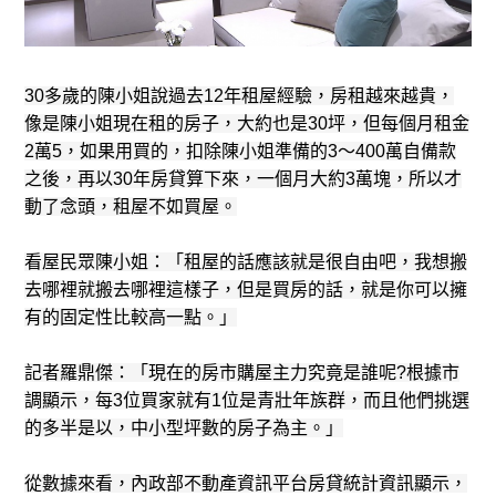
30多歲的陳小姐說過去12年租屋經驗，房租越來越貴，
像是陳小姐現在租的房子，大約也是30坪，但每個月租金
2萬5，如果用買的，扣除陳小姐準備的3～400萬自備款
之後，再以30年房貸算下來，一個月大約3萬塊，所以才
動了念頭，租屋不如買屋。
看屋民眾陳小姐：「租屋的話應該就是很自由吧，我想搬
去哪裡就搬去哪裡這樣子，但是買房的話，就是你可以擁
有的固定性比較高一點。」
記者羅鼎傑：「現在的房市購屋主力究竟是誰呢?根據市
調顯示，每3位買家就有1位是青壯年族群，而且他們挑選
的多半是以，中小型坪數的房子為主。」
從數據來看，內政部不動產資訊平台房貸統計資訊顯示，