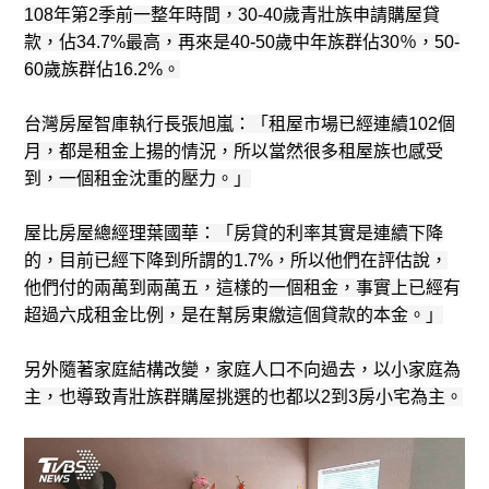
108年第2季前一整年時間，30-40歲青壯族申請購屋貸
款，佔34.7%最高，再來是40-50歲中年族群佔30％，50-
60歲族群佔16.2%。
台灣房屋智庫執行長張旭嵐：「租屋市場已經連續102個
月，都是租金上揚的情況，所以當然很多租屋族也感受
到，一個租金沈重的壓力。」
屋比房屋總經理葉國華：「房貸的利率其實是連續下降
的，目前已經下降到所謂的1.7%，所以他們在評估說，
他們付的兩萬到兩萬五，這樣的一個租金，事實上已經有
超過六成租金比例，是在幫房東繳這個貸款的本金。」
另外隨著家庭結構改變，家庭人口不向過去，以小家庭為
主，也導致青壯族群購屋挑選的也都以2到3房小宅為主。