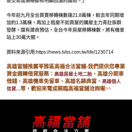
是交易或價格都有明顯回溫的趨勢。」
今年前九月全台買賣移轉棟數達21.8萬棟，較去年同期增
加約1.3萬棟，再加上租屋不如買屋的購屋主力青壯族群
發酵，還有建商預估，全台今年房屋移轉棟數，將有機會
站上30萬大關。
資料來源引用:
https://news.tvbs.com.tw/life/1230714
高雄當舖推薦苓雅區高福合法當舖-我們提供您專業
資金週轉借貸服務：
、高雄分期車
高雄房屋土地二胎
借錢、高雄機車免留車、高雄名錶典當、
高雄個人
...等，歡迎來電或親臨高福當舖洽詢喔^^
信貸