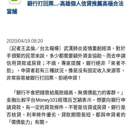
銀行打回票...-高雄個人信貸推薦高福合法
當舖
2020/04/19 08:20
〔記者王孟倫／台北報導〕武漢肺炎疫情重創經濟，對於
手頭緊的民眾來說，多少都需要額外資金協助、而去申請
信用貸款或房貸；不過，專家提醒，銀行絕非「來者不
拒」，申貸者若有三種狀況，像是沒有固定收入來源等，
非常容易被銀行打回票、拒絕申貸！
「銀行不會把錢借給風險過高、無償債能力的客群。」
金融比較平台Money101經理呂芝穎表示，想要向銀行申
請貸款，有一定的貸款條件，不管是信貸或房貸，銀行是
否核貸、利率條件優劣、貸款期間長短，都與申貸者的
「償債能力」有關。