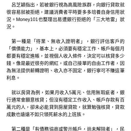
呂芝穎指出，若被銀行視為高風險族群，向銀行貸款就
很容易就被拒絕，建議消費者平時要多多培養自身信
用狀
況。Money101也整理出易遭銀行拒絕的「三大地雷」狀
況。
第一種是「待業、無收入證明者」，銀行評估客戶的
「償債能力」，基本上，必須要有穩定工作、帳戶每個月
都要有穩定進帳，並視個人收入條件，決定可以核貸多少
錢。像是最近很夯的網紅，或自己接單的自由工作者，因
為無法提供薪轉證明、收入亦不固定，銀行寧可不賺這筆
利息。
就以房貸為例，如果月收入5萬元、信用無瑕疵者，銀
行通常會願意核貸；但沒有穩定工作收入、帳戶存款有百
萬元的人，卻未必能貸到房屋貸款，就算勉強核貸，貸款
成數也遠遠不如只領死薪水的上班族。
第二種是「有債務協商或警示帳戶，尚未解除者」，民