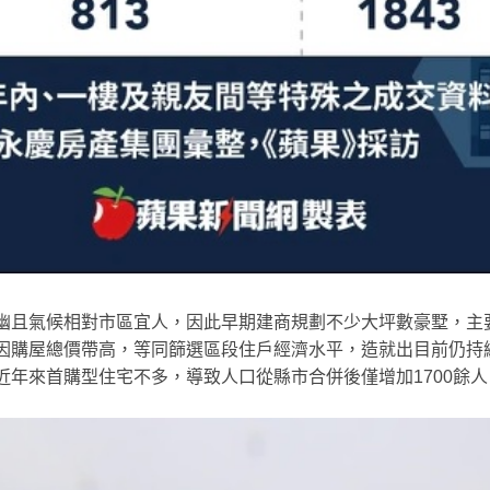
幽且氣候相對市區宜人，因此早期建商規劃不少大坪數豪墅，主
因購屋總價帶高，等同篩選區段住戶經濟水平，造就出目前仍持
近年來首購型住宅不多，導致人口從縣市合併後僅增加1700餘