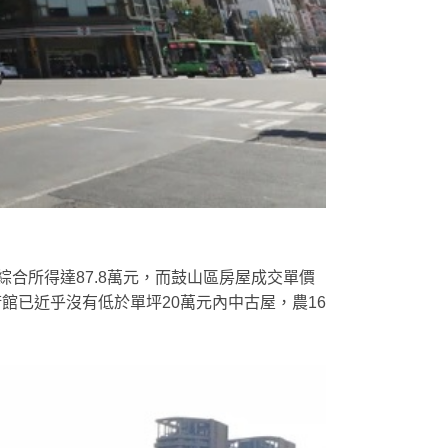
合所得達87.8萬元，而鼓山區房屋成交單價
館已近乎沒有低於單坪20萬元內中古屋，農16