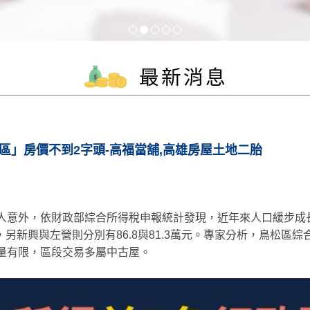
最新消息
區」房價不到2字頭-高福當舖,高雄房屋土地二胎
人意外，依財政部綜合所得稅申報統計發現，近年來人口緩步成長
元，另新興與左營則分別有86.8與81.3萬元。專家分析，鳥松區
量有限，區段交易多屬中古屋。