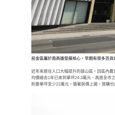
前金區屬於南高雄發展核心，早期有很多百貨
近年來居住人口大幅提升的鼓山區，因區內農1
均價過去1年已來到單坪24.3萬元，高居全
則要單坪至少22萬元，隨著房價上揚，首購