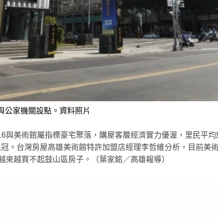
與公家機關設點。資料照片
6與美術館屬指標豪宅聚落，購屋客層經濟實力優渥，里民平均綜
市之冠。台灣房屋高雄美術館特許加盟店經理李哲維分析，目前美術
也越來越買不起鼓山區房子。（葉家銘／高雄報導）