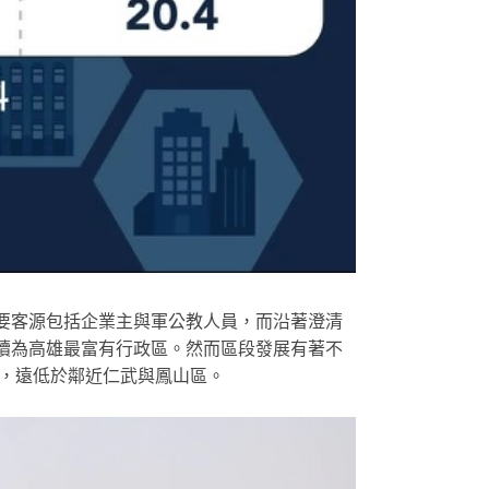
要客源包括企業主與軍公教人員，而沿著澄清
續為高雄最富有行政區。然而區段發展有著不
人，遠低於鄰近仁武與鳳山區。