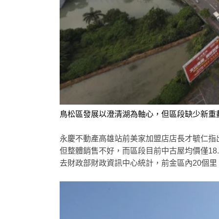
鳥松區發展以澄清湖為軸心，但區段缺少新重
永慶不動產高雄站前美家加盟店店長才毓仁指
但整體銷售不好，而區段目前中古屋均價僅18
去財政部財政資訊中心統計，前金區內20個里，