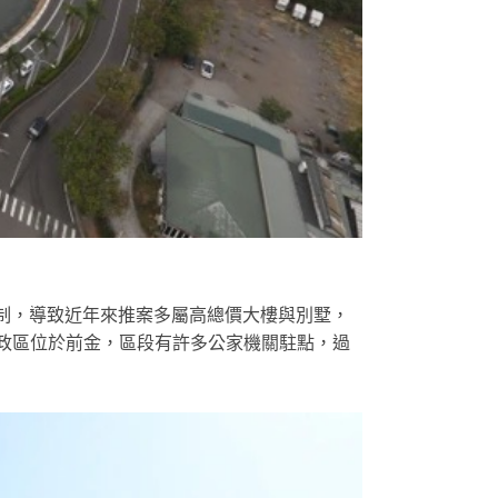
制，導致近年來推案多屬高總價大樓與別墅，
行政區位於前金，區段有許多公家機關駐點，過