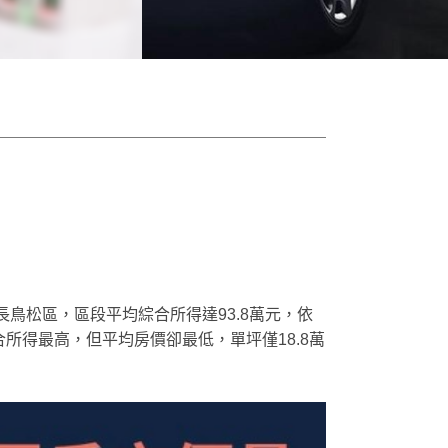
鳥松區，區段平均綜合所得達93.8萬元，依
綜合所得最高，但平均房價卻最低，單坪僅18.8萬